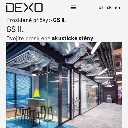
cz
sk
en
Prosklené příčky
>
GS II.
GS II.
Dvojitě prosklené
akustické stěny