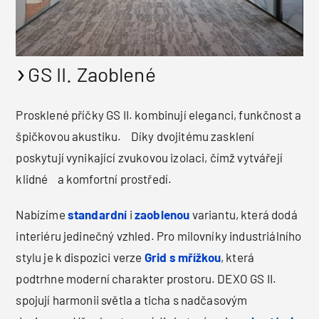
GS II. Zaoblené
Prosklené příčky GS II. kombinují eleganci, funkčnost a
špičkovou akustiku. Díky dvojitému zasklení
poskytují vynikající zvukovou izolaci, čímž vytvářejí
klidné a komfortní prostředí.
Nabízíme
standardní
i
zaoblenou
variantu, která dodá
interiéru jedinečný vzhled. Pro milovníky industriálního
stylu je k dispozici verze
Grid s mřížkou
, která
podtrhne moderní charakter prostoru. DEXO GS II.
spojují harmonii světla a ticha s nadčasovým