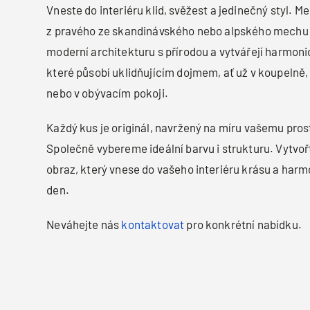
Vneste do interiéru klid, svěžest a jedinečný styl. 
z pravého ze skandinávského nebo alpského mechu 
moderní architekturu s přírodou a vytvářejí harmoni
které působí uklidňujícím dojmem, ať už v koupelně,
nebo v obývacím pokoji.
Každý kus je originál, navržený na míru vašemu pros
Společně vybereme ideální barvu i strukturu. Vytvořt
obraz, který vnese do vašeho interiéru krásu a harm
den.
Neváhejte nás
kontaktovat
pro konkrétní nabídku.