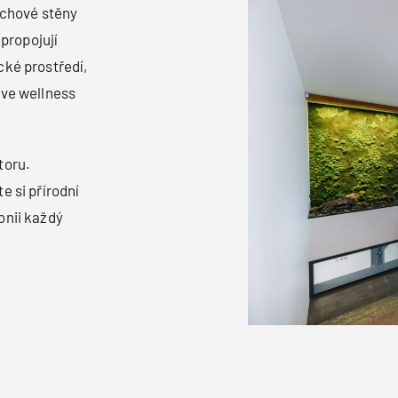
Mechové stěny
propojují
cké prostředí,
 ve wellness
toru.
e si přírodní
onii každý