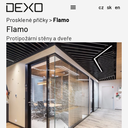
cz
sk
en
Prosklené příčky
>
Flamo
Flamo
Protipožární stěny a dveře