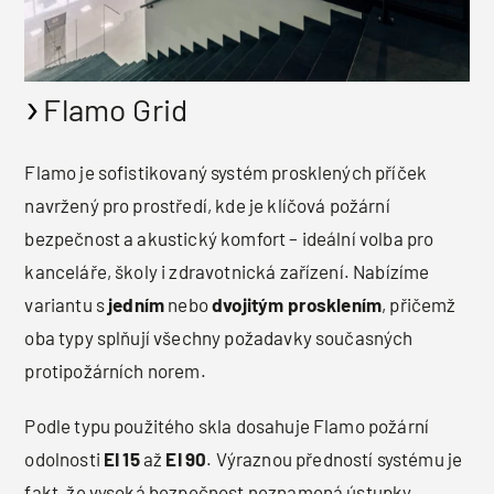
Flamo Grid
Flamo je sofistikovaný systém prosklených příček
navržený pro prostředí, kde je klíčová požární
bezpečnost a akustický komfort – ideální volba pro
kanceláře, školy i zdravotnická zařízení. Nabízíme
variantu s
jedním
nebo
dvojitým prosklením
, přičemž
oba typy splňují všechny požadavky současných
protipožárních norem.
Podle typu použitého skla dosahuje Flamo požární
odolnosti
EI 15
až
EI 90
. Výraznou předností systému je
fakt, že vysoká bezpečnost neznamená ústupky