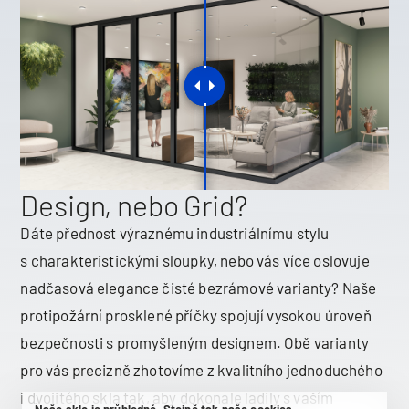
Design, nebo Grid?
Dáte přednost výraznému industriálnímu stylu
s charakteristickými sloupky, nebo vás více oslovuje
nadčasová elegance čisté bezrámové varianty? Naše
protipožární prosklené příčky spojují vysokou úroveň
bezpečnosti s promyšleným designem. Obě varianty
pro vás precizně zhotovíme z kvalitního jednoduchého
i dvojitého skla tak, aby dokonale ladily s vaším