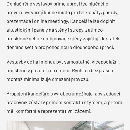
Odhlučněné vestavby přímo uprostřed hlučného
provozu vytvářejí klidné místo pro telefonáty, porady,
prezentace i online meetingy. Kanceláře lze doplnit
akustickými panely na stěny i stropy, zatímco
prosklené nebo kombinované stěny zajišťují dostatek
denního světla pro pohodlnou a dlouhodobou práci.
Vestavby do hal mohou být samostatné, vícepodlažní,
umístěné v přízemí i na galerii. Rychlá a bezprašná
montáž minimalizuje omezení provozu.
Propojení kanceláře s výrobou umožňuje, aby vedoucí
pracovník zůstal v přímém kontaktu s týmem, a přitom
měl komfortní a reprezentativní zázemí.