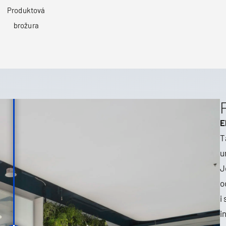
Produktová
brožura
E
T
u
J
o
i
i