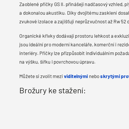
Zaoblené příčky GS II. přinášejí nadčasový vzhled, ply
a dokonalou akustiku. Díky dvojitému zasklení dosah
zvukové izolace a zajišťují neprůzvučnost až Rw 52 
Organické křivky dodávají prostoru lehkost a exkluzi
jsou ideální pro moderní kanceláře, komerční i rezi
interiéry. Příčky lze přizpůsobit individuálním pož
na výšku, šířku i povrchovou úpravu.
Můžete si zvolit mezi
viditelnými
nebo
skrytými pro
Brožury ke stažení: