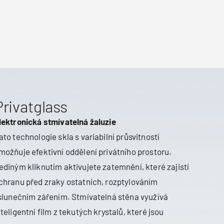
Privatglass
lektronická stmívatelná žaluzie
ato technologie skla s variabilní průsvitností
možňuje efektivní oddělení privátního prostoru.
ediným kliknutím aktivujete zatemnění, které zajistí
chranu před zraky ostatních, rozptylováním
 slunečním zářením. Stmívatelná stěna využívá
nteligentní film z tekutých krystalů, které jsou