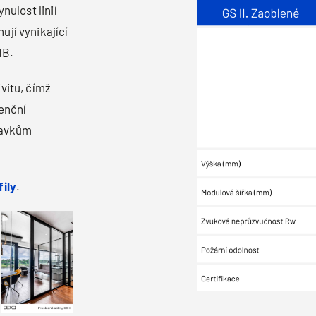
nulost linií
ují vynikající
dB.
vitu, čímž
denční
adavkům
fily
.