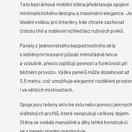
Tato bezrámová mobilní stěna představuje spojení
minimalistického designu a maximální elegance. Je
ideální volbou pro interiéry, kde chcete zachovat
čistotu linií a noblesní vzhled bez rušivých prvků.
Panely z jednovrstvého bezpečnostního skla
s leštěnými hranami působí mimořádně lehce
a vzdušně, přesto zajišťují pevnost a funkčnost při
běžném provozu. Výška panelů může dosahovat až
3,5 metru, což umožňuje elegantní rozdělení prosto
i ve větších místnostech.
Spoje jsou řešeny sklo ke sklu nebo pomocí jemnýc
viditelných profilů, které nenarušují celkový dojem.
Stěna se ovládá manuálně a díky lehké konstrukci
se s panely snadno manipuluje.