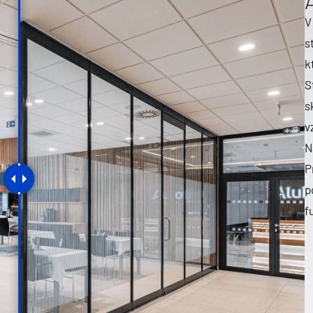
V
s
k
S
s
v
N
P
p
f