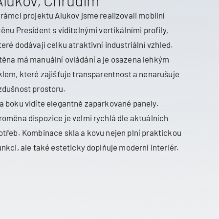
 rámci projektu Alukov jsme realizovali mobilní
těnu President s viditelnými vertikálními profily,
teré dodávají celku atraktivní industriální vzhled.
těna má manuální ovládání a je osazena lehkým
klem, které zajišťuje transparentnost a nenarušuje
zdušnost prostoru.
a boku vidíte elegantně zaparkované panely.
roměna dispozice je velmi rychlá dle aktuálních
otřeb. Kombinace skla a kovu nejen plní praktickou
unkci, ale také esteticky doplňuje moderní interiér.