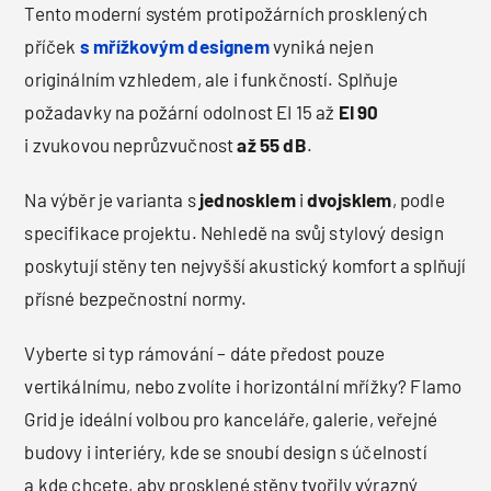
Tento moderní systém protipožárních prosklených
příček
s mřížkovým designem
vyniká nejen
originálním vzhledem, ale i funkčností. Splňuje
požadavky na požární odolnost EI 15 až
EI 90
i zvukovou neprůzvučnost
až 55 dB
.
Na výběr je varianta s
jednosklem
i
dvojsklem
, podle
specifikace projektu. Nehledě na svůj stylový design
poskytují stěny ten nejvyšší akustický komfort a splňují
přísné bezpečnostní normy.
Vyberte si typ rámování – dáte předost pouze
vertikálnímu, nebo zvolíte i horizontální mřížky? Flamo
Grid je ideální volbou pro kanceláře, galerie, veřejné
budovy i interiéry, kde se snoubí design s účelností
a kde chcete, aby prosklené stěny tvořily výrazný