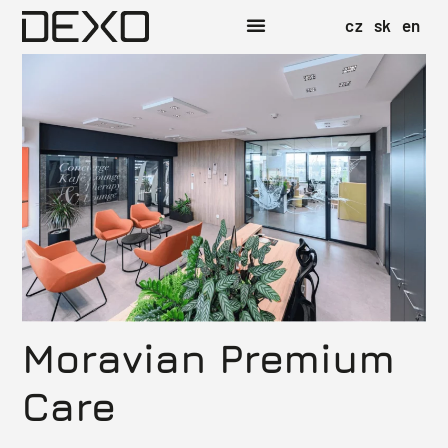
cz
sk
en
Moravian Premium
Care