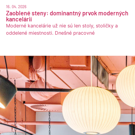
16. 04. 2026
Zaoblené steny: dominantný prvok moderných
kancelárií
Moderné kancelárie už nie sú len stoly, stoličky a
oddelené miestnosti. Dnešné pracovné