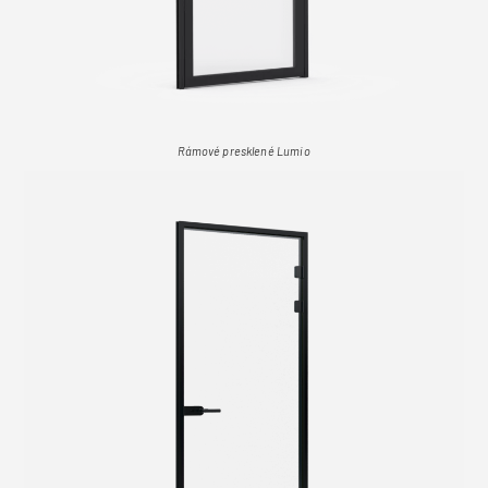
Rámové presklené Lumio