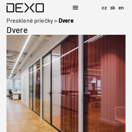
cz
sk
en
Presklené priečky
>
Dvere
Dvere