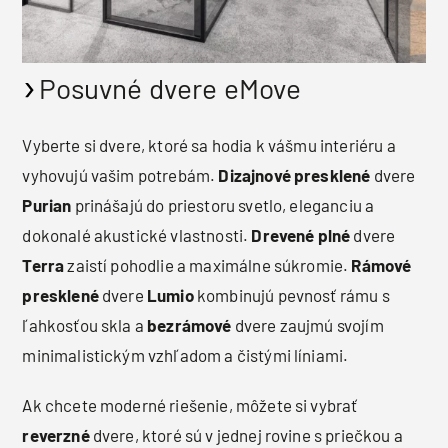
Posuvné dvere eMove
Vyberte si dvere, ktoré sa hodia k vášmu interiéru a
vyhovujú vašim potrebám.
Dizajnové presklené
dvere
Purian
prinášajú do priestoru svetlo, eleganciu a
dokonalé akustické vlastnosti.
Drevené plné
dvere
Terra
zaistí pohodlie a maximálne súkromie.
Rámové
presklené
dvere
Lumio
kombinujú pevnosť rámu s
ľahkosťou skla a
bezrámové
dvere zaujmú svojím
minimalistickým vzhľadom a čistými líniami.
Ak chcete moderné riešenie, môžete si vybrať
reverzné
dvere, ktoré sú v jednej rovine s priečkou a