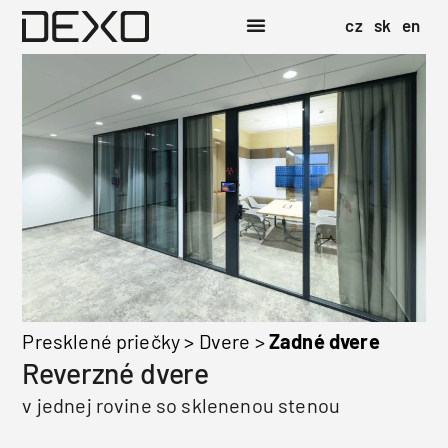
cz
sk
en
Presklené priečky
>
Dvere
>
Zadné dvere
Reverzné dvere
v jednej rovine so sklenenou stenou