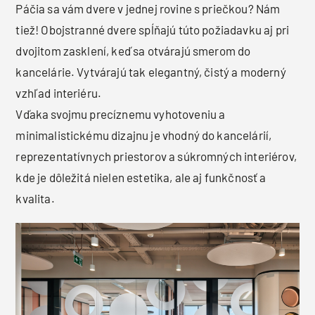
Páčia sa vám dvere v jednej rovine s priečkou? Nám
tiež! Obojstranné dvere spĺňajú túto požiadavku aj pri
dvojitom zasklení, keď sa otvárajú smerom do
kancelárie. Vytvárajú tak elegantný, čistý a moderný
vzhľad interiéru.
Vďaka svojmu precíznemu vyhotoveniu a
minimalistickému dizajnu je vhodný do kancelárií,
reprezentatívnych priestorov a súkromných interiérov,
kde je dôležitá nielen estetika, ale aj funkčnosť a
kvalita.