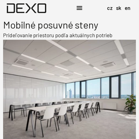
cz
sk
en
Mobilné posuvné steny
Prideľovanie priestoru podľa aktuálnych potrieb