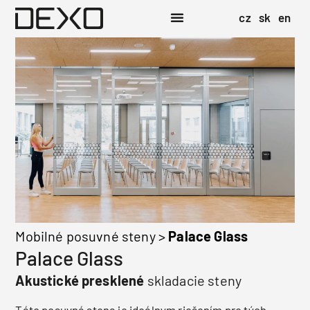
cz
sk
en
Mobilné posuvné steny
>
Palace Glass
Palace Glass
Akustické presklené
skladacie steny
Táto posuvná stena je ideálnym riešením pre tých,