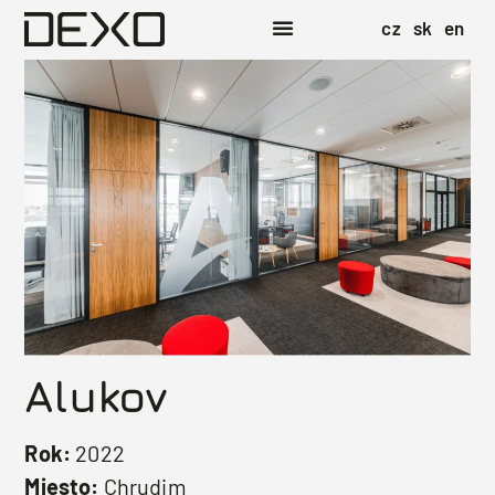
cz
sk
en
Alukov
Rok:
2022
Miesto:
Chrudim