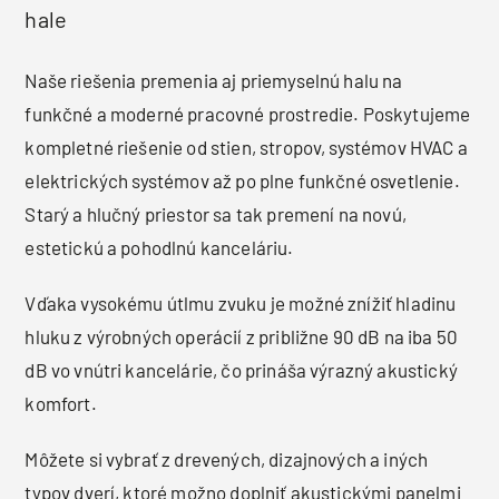
hale
Naše riešenia premenia aj priemyselnú halu na
funkčné a moderné pracovné prostredie. Poskytujeme
kompletné riešenie od stien, stropov, systémov HVAC a
elektrických systémov až po plne funkčné osvetlenie.
Starý a hlučný priestor sa tak premení na novú,
estetickú a pohodlnú kanceláriu.
Vďaka vysokému útlmu zvuku je možné znížiť hladinu
hluku z výrobných operácií z približne 90 dB na iba 50
dB vo vnútri kancelárie, čo prináša výrazný akustický
komfort.
Môžete si vybrať z drevených, dizajnových a iných
typov dverí, ktoré možno doplniť akustickými panelmi