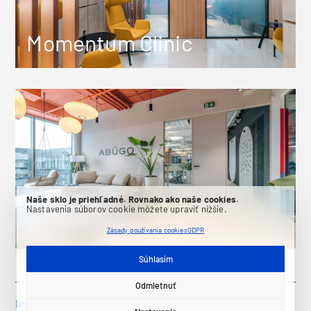
Momentum Clinic
Naše sklo je priehľadné. Rovnako ako naše cookies.
Nastavenia súborov cookie môžete upraviť nižšie.
Abugo
Zásady používania cookies
GDPR
Súhlasím
Odmietnuť
Instagram
LinkedIn
Facebook
Pinterest