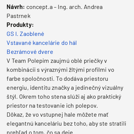
Návrh:
concept.a – Ing. arch. Andrea
Pastrnek
Produkty:
GS I. Zaoblené
Vstavané kancelárie do hál
Bezrámové dvere
V Team Polepim zaujmú oblé priečky v
kombinácii s výraznými žltými profilmi vo
farbe spoločnosti. To dodáva priestoru
energiu, identitu značky a jedinečný vizuálny
štýl. Okrem toho stena slúži aj ako praktický
priestor na testovanie ich polepov.
Dôkaz, že vo vstupnej hale môžete mať
elegantnú kanceláriu bez toho, aby ste stratili
prehľad o tom, čo sa deje.