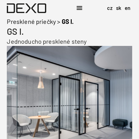
cz
sk
en
Presklené priečky
>
GS I.
GS I.
Jednoducho presklené steny