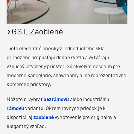
GS I. Zaoblené
Tieto elegantné priečky z jednoduchého skla
prirodzene prepúšťajú denné svetlo a vytvárajú
vzdušný, otvorený priestor. Sú skvelým riešením pre
moderné kancelárie, showroomy a iné reprezentatívne
komerčné priestory.
Môžete si vybrať
bezrámovú
alebo industriálnu
rámovú
variantu. Okrem rovných priečok je k
dispozícii aj
zaoblené
vyhotovenie pre originálny a
elegantný vzhľad.