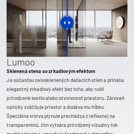
Lumoo
Sklenená stena so zrkadlovým efektom
Je súčasťou celosklenených deliacich stien a prináša
elegantný zrkadlový efekt bez toho, aby rušil
prirodzené svetlo alebo otvorenosť priestoru. Zároveň
opticky zväčšuje priestor a dodáva mu hĺbku.
Špeciálna vrstva plynule prechádza z reflexnej na
transparentnú, čím vytvára prirodzený vizuálny tok
medzi zónami a umocňuje farebnosť a atmosféru