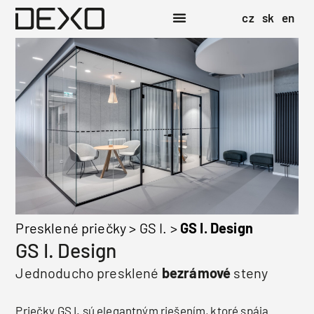
cz
sk
en
Presklené priečky
>
GS I.
>
GS I. Design
GS I. Design
Jednoducho presklené
bezrámové
steny
Priečky GS I. sú elegantným riešením, ktoré spája