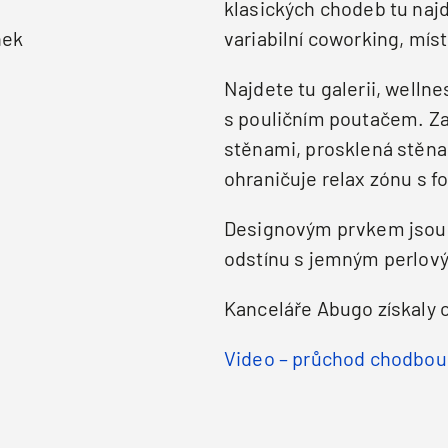
klasických chodeb tu najd
nek
variabilní coworking, míst
Najdete tu galerii, wellne
s pouličním poutačem. Za
stěnami, prosklená stěna
ohraničuje relax zónu s f
Designovým prvkem jsou
odstínu s jemným perlov
Kanceláře Abugo získaly 
Video – průchod chodbou