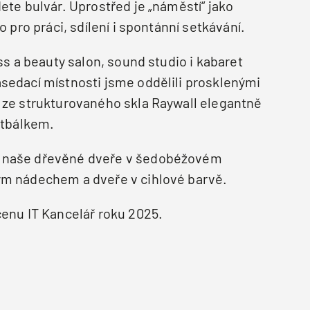
ete bulvár. Uprostřed je „náměstí“ jako
o pro práci, sdílení i spontánní setkávání.
ss a beauty salon, sound studio i kabaret
sedací místnosti jsme oddělili prosklenými
 ze strukturovaného skla Raywall elegantně
otbálkem.
 naše dřevěné dveře v šedobéžovém
ým nádechem a dveře v cihlové barvě.
cenu IT Kancelář roku 2025.