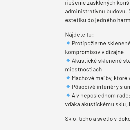
riešenie zasklených konš
administratívnu budovu. 
estetiku do jedného har
Nájdete tu:
Protipožiarne sklenené
kompromisov v dizajne
Akustické sklenené ste
miestnostiach
Machové maľby, ktoré v
Pôsobivé interiéry s u
A v neposlednom rade: 
vďaka akustickému sklu, k
Sklo, ticho a svetlo v do