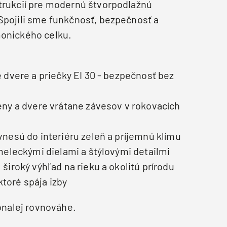
trukcií pre modernú štvorpodlažnú
Spojili sme funkčnosť, bezpečnosť a
monického celku.
 dvere a priečky EI 30 - bezpečnosť bez
ny a dvere vrátane závesov v rokovacích
nesú do interiéru zeleň a príjemnú klímu
meleckými dielami a štýlovými detailmi
široký výhľad na rieku a okolitú prírodu
toré spája izby
konalej rovnováhe.