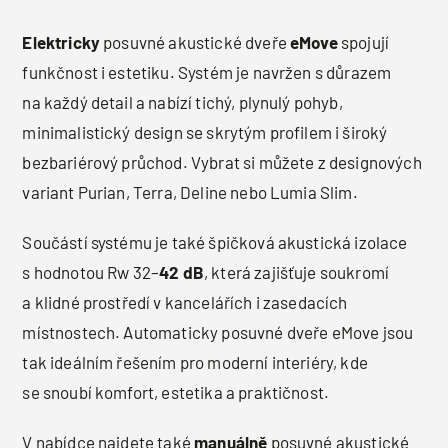
Elektricky
posuvné akustické dveře
eMove
spojují
funkčnost i estetiku. Systém je navržen s důrazem
na každý detail a nabízí tichý, plynulý pohyb,
minimalistický design se skrytým profilem i široký
bezbariérový průchod. Vybrat si můžete z designových
variant Purian, Terra, Deline nebo Lumia Slim.
Součástí systému je také špičková akustická izolace
s hodnotou Rw 32–
42 dB
, která zajišťuje soukromí
a klidné prostředí v kancelářích i zasedacích
místnostech. Automaticky posuvné dveře eMove jsou
tak ideálním řešením pro moderní interiéry, kde
se snoubí komfort, estetika a praktičnost.
V nabídce najdete také
manuálně
posuvné akustické