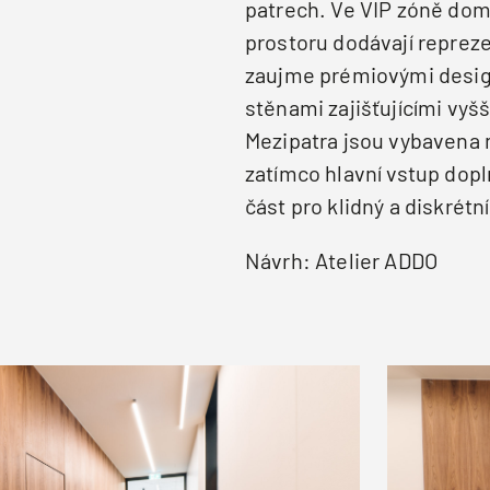
patrech. Ve VIP zóně dom
prostoru dodávají reprez
zaujme prémiovými desig
stěnami zajišťujícími vyšš
Mezipatra jsou vybavena 
zatímco hlavní vstup dop
část pro klidný a diskrétn
Návrh: Atelier ADDO