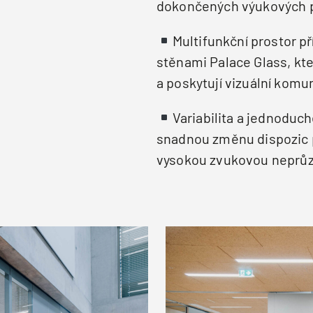
dokončených výukových 
Multifunkční prostor p
stěnami Palace Glass, kt
a poskytují vizuální komu
Variabilita a jednoduc
snadnou změnu dispozic p
vysokou zvukovou neprů