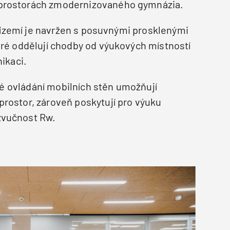
prostorách zmodernizovaného gymnázia.
řízemí je navržen s posuvnými prosklenými
eré oddělují chodby od výukových místností
nikaci.
hé ovládání mobilních stěn umožňují
rostor, zároveň poskytují pro výuku
zvučnost Rw.