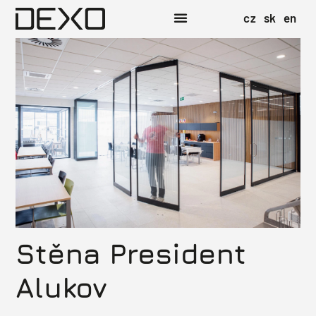
cz
sk
en
Stěna President
Alukov