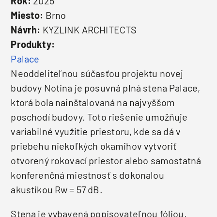
Rok:
2025
Miesto:
Brno
Návrh:
KYZLINK ARCHITECTS
Produkty:
Palace
Neoddeliteľnou súčasťou projektu novej
budovy Notina je posuvná plná stena Palace,
ktorá bola nainštalovaná na najvyššom
poschodí budovy. Toto riešenie umožňuje
variabilné využitie priestoru, kde sa dá v
priebehu niekoľkých okamihov vytvoriť
otvorený rokovací priestor alebo samostatná
konferenčná miestnosť s dokonalou
akustikou Rw = 57 dB.
Stena je vybavená popisovateľnou fóliou,