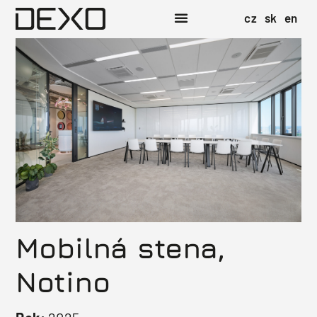
cz
sk
en
Mobilná stena,
Notino