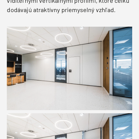
viditeľnými vertikálnymi profilmi, ktoré celku
dodávajú atraktívny priemyselný vzhľad.