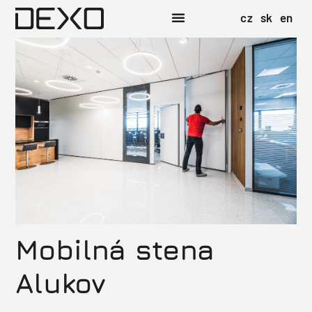
cz
sk
en
Mobilná stena
Alukov