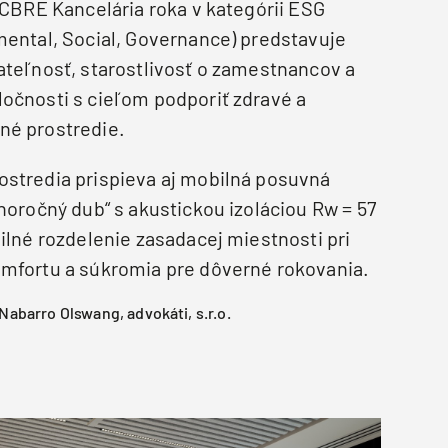
 CBRE Kancelária roka v kategórii ESG
mental, Social, Governance) predstavuje
ateľnosť, starostlivosť o zamestnancov a
očnosti s cieľom podporiť zdravé a
né prostredie.
stredia prispieva aj mobilná posuvná
horočný dub“ s akustickou izoláciou Rw = 57
ilné rozdelenie zasadacej miestnosti pri
mfortu a súkromia pre dôverné rokovania.
barro Olswang, advokáti, s.r.o.