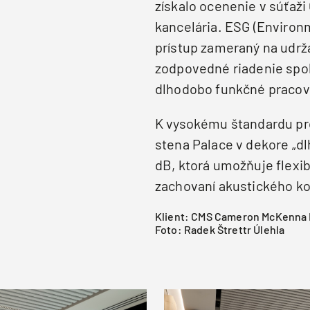
získalo ocenenie v súťaži
kancelária. ESG (Environ
prístup zameraný na udrž
zodpovedné riadenie spol
dlhodobo funkčné pracov
K vysokému štandardu pro
stena Palace v dekore „dl
dB, ktorá umožňuje flexib
zachovaní akustického ko
Klient: CMS Cameron McKenna Na
Foto: Radek Štrettr Úlehla