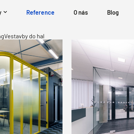
y
Reference
O nás
Blog
ng
Vestavby do hal