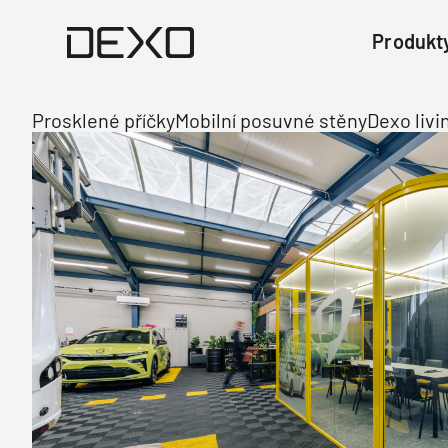
Produkt
Prosklené příčky
Mobilní posuvné stěny
Dexo livi